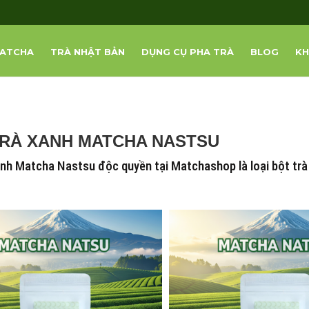
ATCHA
TRÀ NHẬT BẢN
DỤNG CỤ PHA TRÀ
BLOG
KH
TRÀ XANH MATCHA NASTSU
anh Matcha Nastsu độc quyền tại Matchashop là loại bột tr