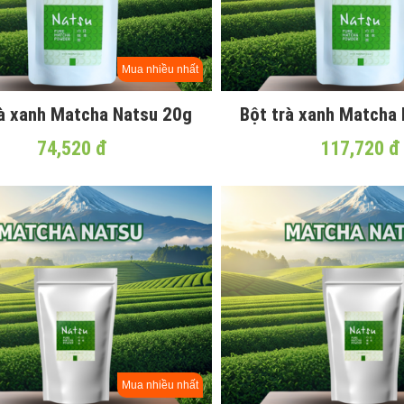
Mua nhiều nhất
rà xanh Matcha Natsu 20g
Bột trà xanh Matcha
74,520 đ
117,720 đ
Mua nhiều nhất