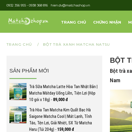
0932 356 955 - 0938 368 816
hien.dv@matchashop.vn
TRANG CHỦ
CHỨNG NHẬN
M
TRANG CHỦ
/
BỘT TRÀ XANH MATCHA NATSU
BỘT 
Bột trà x
SẢN PHẨM MỚI
Nam
Trà Sữa Matcha Latte Hòa Tan Nhật Bản |
Matcha Mátday Uống Liền, Tiện Lợi (Hộp
10 gói x 18g) -
89,000 đ
Trà Hòa Tan Matcha Kim Quất Bạc Hà
Saigone Matcha Cool | Mát Lạnh, Tỉnh
Táo, Tện Lợi, Giải Nhiệt, SX Từ Matcha
Haru (Túi 204g) -
159,000 đ