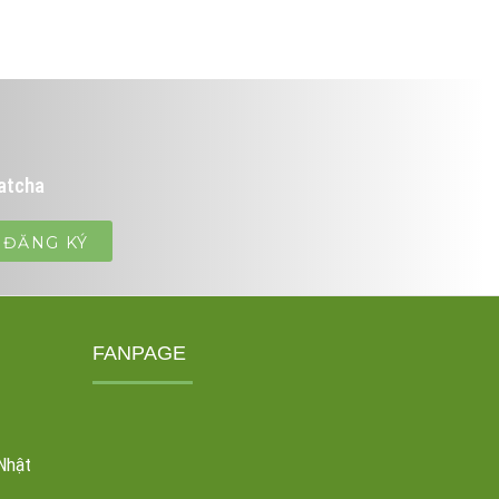
atcha
FANPAGE
Nhật