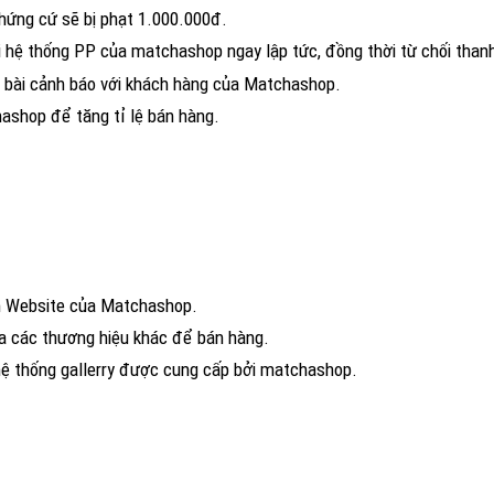
chứng cứ sẽ bị phạt 1.000.000đ.
ỏi hệ thống PP của matchashop ngay lập tức, đồng thời từ chối than
ng bài cảnh báo với khách hàng của Matchashop.
chương trình KM của Matchashop để tă
ên Website của Matchashop.
ủa các thương hiệu khác để bán hàng.
hệ thống gallerry được cung cấp bởi matchashop.
 hình, quay clip quả
ÀNG & THANH TOÁN