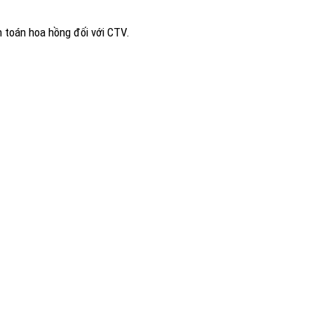
h toán hoa hồng đối với CTV.
ng tỉ lệ bán hàng.
ng cáo sản phẩm