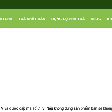
ATCHA
TRÀ NHẬT BẢN
DỤNG CỤ PHA TRÀ
BLOG
KH
CTV và được cấp mã số CTV. Nếu không dùng sản phẩm bạn sẽ không 