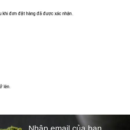
ng tiền mặt hoặc CK sau khi đơn đặt hàn
 MATCHASHOP
 phẩm.
àng.
 trở lên.
ản phẩm.
Nhập email của bạn