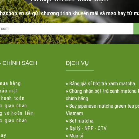
hashop.vn sẽ gửi chương trinh khuyến mãi và mẹo hay từ m
- CHÍNH SÁCH
DỊCH VỤ
mua hàng
»
Bảng giá sỉ bột trà xanh matcha
 bảo mật
»
Chứng nhận bột trà xanh matcha 
thanh toán
chính hãng
c giao nhận
»
Buy japanese matcha green tea p
ng và hoàn tiền
Vietnam
c giao nhận
»
Bột matcha
»
Đại lý - NPP - CTV
hay
»
Mua sỉ