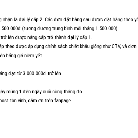
 CẤP 2 (CHIẾT KHẤU 30%)
 nhận là đại lý cấp 2. Các đơn đặt hàng sau được đặt hàng theo 
ơn 3.500.000đ (tương đương trung bình mỗi tháng 1.500.000).
trở lên được nâng cấp trở thành đại lý cấp 1.
ếp theo được áp dụng chính sách chiết khấu giống như CTV, và đơn đ
ên bảng giá niêm yết.
áng đạt từ 3.000.000đ trở lên.
ngày mùng 1 đến ngày cuối cùng tháng đó.
hấu doanh số cả tháng, 1post tôn vinh,
 CẤP 1 (CHIẾT KHẤU 40%)