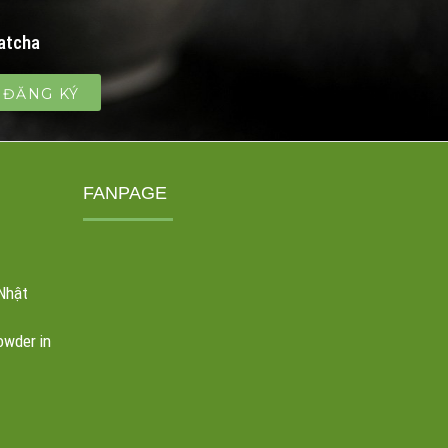
atcha
FANPAGE
Nhật
owder in