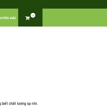
0
UYẾN MÃI
biết chất lượng sp ntn.