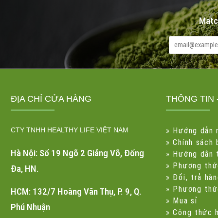
Matc
ĐỊA CHỈ CỬA HÀNG
THÔNG TIN 
CTY TNHH HEALTHY LIFE VIỆT NAM
»
Hướng dẫn 
»
Chính sách
Hà Nội: Số 19 Ngõ 2 Giảng Võ, Đống
»
Hướng dẫn 
»
Phương thứ
Đa, HN.
»
Đổi, trả hà
»
Phương thứ
HCM: 132/7 Hoàng Văn Thụ, P. 9, Q.
»
Mua sỉ
Phú Nhuận
»
Công thức 