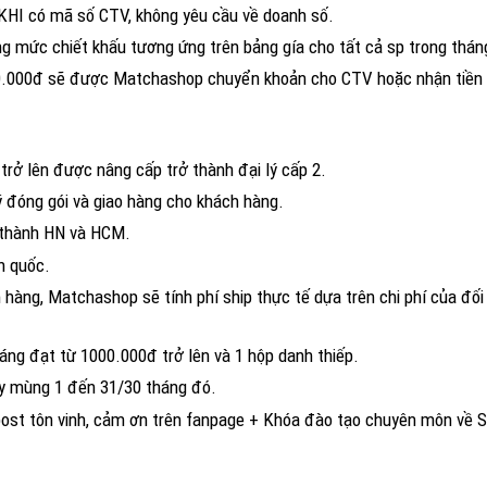
KHI có mã số CTV, không yêu cầu về doanh số.
g mức chiết khấu tương ứng trên bảng gía cho tất cả sp trong thán
0.000đ sẽ được Matchashop chuyển khoản cho CTV hoặc nhận tiền m
trở lên được nâng cấp trở thành đại lý cấp 2.
đóng gói và giao hàng cho khách hàng.
i thành HN và HCM.
n quốc.
hàng, Matchashop sẽ tính phí ship thực tế dựa trên chi phí của đối 
ng đạt từ 1000.000đ trở lên và 1 hộp danh thiếp.
ày mùng 1 đến 31/30 tháng đó.
tháng, 1post tôn vinh, cảm ơn trên fanpage + Khóa đào 