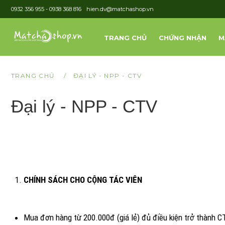
0932 356 955 - 0938 368 816
hien.dv@matchashop.vn
TRANG CHỦ
CHỨNG NHẬN
M
TRANG CHỦ
/
ĐẠI LÝ - NPP - CTV
Đại lý - NPP - CTV
CHÍNH SÁCH CHO CỘNG TÁC VIÊN
Mua đơn hàng từ 200.000đ (giá lẻ) đủ điều kiện trở thành 