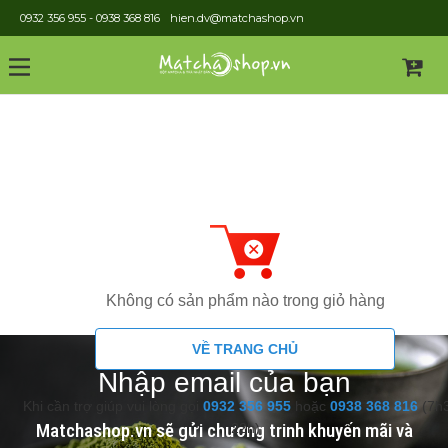
0932 356 955 - 0938 368 816
hien.dv@matchashop.vn
Gi
Không có sản phẩm nào trong giỏ hàng
VỀ TRANG CHỦ
Nhập email của bạn
Khi cần trợ giúp vui lòng gọi
0932 356 955
hoặc
0938 368 816
(7h3
Matchashop.vn sẽ gửi chương trinh khuyến mãi và
22h)