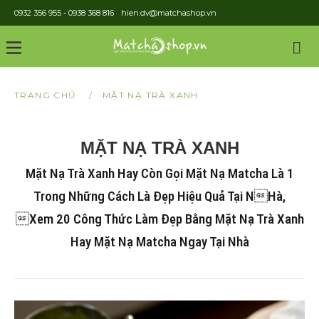
0932 356 955 - 0938 368 816
hien.dv@matchashop.vn
Gi
TRANG CHỦ
/
MẶT NẠ TRÀ XANH
MẶT NẠ TRÀ XANH
Mặt Nạ Trà Xanh Hay Còn Gọi Mặt Nạ Matcha Là 1
Trong Những Cách Là Đẹp Hiệu Quả Tại Nhà,
xem 20 Công Thức Làm Đẹp Bằng Mặt Nạ Trà Xanh
Hay Mặt Nạ Matcha Ngay Tại Nhà