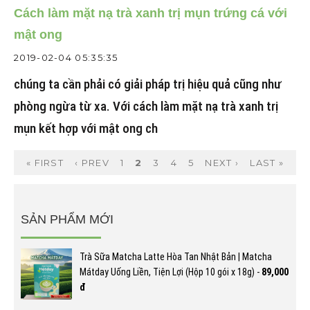
Cách làm mặt nạ trà xanh trị mụn trứng cá với
mật ong
2019-02-04 05:35:35
chúng ta cần phải có giải pháp trị hiệu quả cũng như
phòng ngừa từ xa. Với cách làm mặt nạ trà xanh trị
mụn kết hợp với mật ong ch
« FIRST
‹ PREV
1
2
3
4
5
NEXT ›
LAST »
SẢN PHẨM MỚI
Trà Sữa Matcha Latte Hòa Tan Nhật Bản | Matcha
Mátday Uống Liền, Tiện Lợi (Hộp 10 gói x 18g) -
89,000
đ