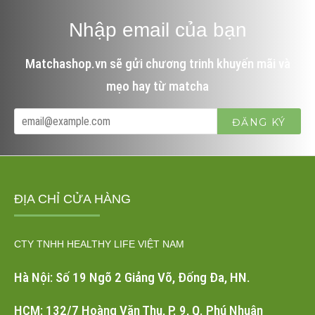
Nhập email của bạn
Matchashop.vn sẽ gửi chương trinh khuyến mãi và
mẹo hay từ matcha
ĐỊA CHỈ CỬA HÀNG
CTY TNHH HEALTHY LIFE VIỆT NAM
Hà Nội: Số 19 Ngõ 2 Giảng Võ, Đống Đa, HN.
HCM: 132/7 Hoàng Văn Thụ, P. 9, Q. Phú Nhuận